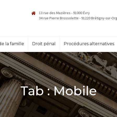
13 rue des Mazières - 91000 Évry
34 rue Pierre Brossolette - 91220 Brétigny-sur-Or
de la famille
Droit pénal
Procédures alternatives
Tab :
Mobile