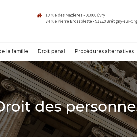
13 rue des Mazières - 91000 Évry
34 rue Pierre Brossolette - 91220 Brétigny-sur-Or
de la famille
Droit pénal
Procédures alternatives
Droit des personne