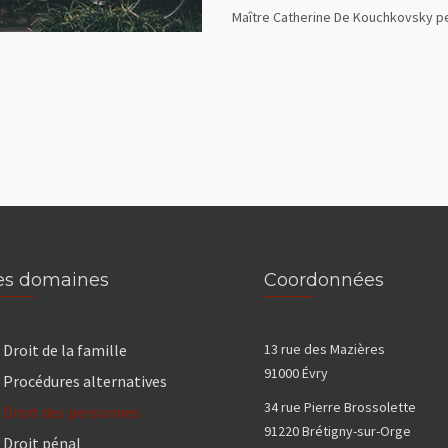
Maître Catherine De Kouchkovsky pe
es domaines
Coordonnées
Droit de la famille
13 rue des Mazières
91000 Évry
Procédures alternatives
34 rue Pierre Brossolette
Droit des personnes
91220 Brétigny-sur-Orge
Droit pénal