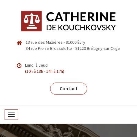
13 rue des Mazières - 91000 Évry
34 rue Pierre Brossolette - 91220 Brétigny-sur-Orge
Lundi à Jeudi
(10h à 13h - 14h à 17h)
Contact
T
o
g