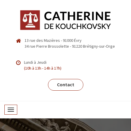
13 rue des Mazières - 91000 Évry
34 rue Pierre Brossolette - 91220 Brétigny-sur-Orge
Lundi à Jeudi
(10h à 13h - 14h à 17h)
Contact
T
o
g